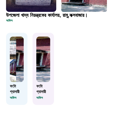
দুদক
১০২
উপজেলা খাদ্য নিয়ন্ত্রকের কার্যালয়, রামু,কক্সবাজার।
অফিস
দুর্যোগের আগাম বার্তা
১৬১২২
স্মার্ট ভূমি সেবা
১০৯৮
শিশু সহায়তা লাইন
ফটো
ফটো
গ্যালারী
গ্যালারী
১৬১০৯
অফিস
অফিস
বাংলাদেশ কর্মচারী কল্যাণ বোর্ড হটলাইন